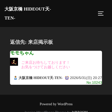
コ
大阪京橋 HIDEOUT天-
ン
サイド
テ
TEN-
ン
ツ
へ
返信先: 来店掲示板
ス
キ
モモちゃん
ッ
ご来店お待ちしております！
プ
お気をつけてお越しください
2026/5/31(日) 20:27
大阪京橋 HIDEOUT天-TEN-
No.10243
Powered by WordPress