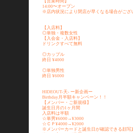
【営業時間】
14:00〜オープン
※店内状況により閉店が早くなる場合がござ
【入店料】
◎単独・複数女性
【入会金・入店料】
ドリンクすべて無料
◎カップル
終日 ¥4000
◎単独男性
終日 ¥6000
HIDEOUT-天- ー新企画ー
Birthday月半額キャンペーン！！
【メンバー・ご新規様】
誕生日月の1ヶ月間
入店料は半額
☆単男¥6000→¥3000
☆ＣＰ¥4000→¥2000
※メンバーカードと誕生日が確認できる顔写