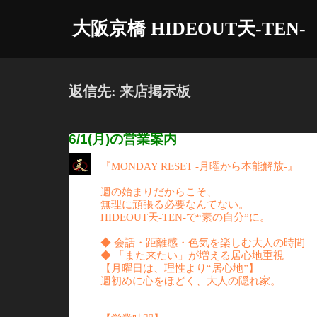
コ
大阪京橋 HIDEOUT天-TEN-
ン
テ
ン
ツ
返信先: 来店掲示板
へ
ス
6/1(月)の営業案内
キ
『MONDAY RESET -月曜から本能解放-』
ッ
プ
週の始まりだからこそ、
無理に頑張る必要なんてない。
HIDEOUT天-TEN-で“素の自分”に。
◆ 会話・距離感・色気を楽しむ大人の時間
◆ 「また来たい」が増える居心地重視
【月曜日は、理性より“居心地”】
週初めに心をほどく、大人の隠れ家。