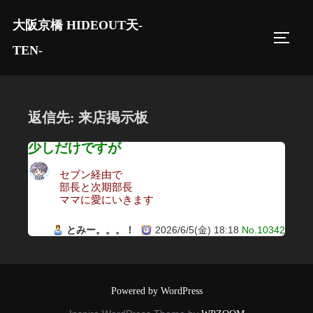
コ
大阪京橋 HIDEOUT天-
ン
サイド
テ
TEN-
ン
ツ
へ
返信先: 来店掲示板
ス
キ
少しだけですが
ッ
セブン経由で
プ
部長と次期部長
ママに愛にいきます
とみー。。。！
2026/6/5(金) 18:18
No.10342
Powered by WordPress