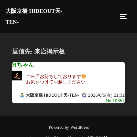
コ
大阪京橋 HIDEOUT天-
ン
サイド
テ
TEN-
ン
ツ
へ
返信先: 来店掲示板
ス
キ
Rちゃん
ッ
ご来店お待ちしております
プ
お気をつけてお越しください
大阪京橋 HIDEOUT天-TEN-
2026/6/5(金) 21:32
No.10357
Powered by WordPress