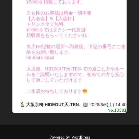
¥5000を頂戴しております。
※女性のお客様は料金一切不要
【入会金】&【入店料】
ドリンク全て無料
¥1000まではタクシー代負担
領収書をもらってくださいね！
当店HP記載の場所へ到着後、下記の番号にご連
絡をお願い致します。
06-6948-6040
入店後、HIDEOUT天-TEN-での過ごし方やルー
ルをご説明いたしますので、初めての方も安心
して過ごしていただけます
ご来店お待ちしております
大阪京橋 HIDEOUT天-TEN-
2026/6/6(土) 14:40
No.10381
Powered by WordPress