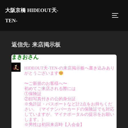
コ
大阪京橋 HIDEOUT天-
ン
サイド
テ
TEN-
ン
ツ
へ
返信先: 来店掲示板
ス
まきおさん
キ
ッ
HIDEOUT天-TEN-の来店掲示板へ書き込みあり
がとうございます
プ
〜ご新規のお客様へ〜
初めてご来店される際には
①保険証
②顔写真付きの公的身分証
※免許証・パスポートなど計2点をお持ちくだ
さい。（マイナンバーカードの保険証でも対応
していますが、マイナポータルの提示をお願い
します。）
※男性は初回来店時【入会金】