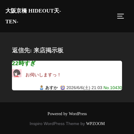
コ
大阪京橋 HIDEOUT天-
ン
サイド
テ
TEN-
ン
ツ
へ
返信先: 来店掲示板
ス
キ
22時すぎ
ッ
お伺いしますっ！
プ
あすか
2026/6/6(土) 21:03
No.10430
Powered by WordPress
Inspiro WordPress Theme by
WPZOOM