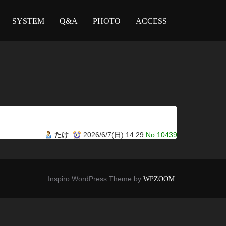
SYSTEM
Q&A
PHOTO
ACCESS
たけ
2026/6/7(日) 14:29
No.10439
Inspiro WordPress Theme by
WPZOOM