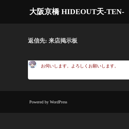
コ
大阪京橋 HIDEOUT天-TEN-
ン
テ
ン
ツ
返信先: 来店掲示板
へ
ス
キ
お伺いします。よろしくお願いします。
ッ
プ
Powered by WordPress