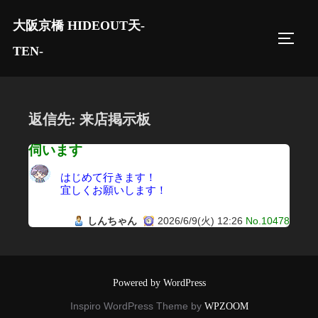
コ
大阪京橋 HIDEOUT天-
ン
サイド
テ
TEN-
ン
ツ
へ
返信先: 来店掲示板
ス
キ
伺います
ッ
はじめて行きます！
プ
宜しくお願いします！
しんちゃん
2026/6/9(火) 12:26
No.10478
Powered by WordPress
Inspiro WordPress Theme by
WPZOOM