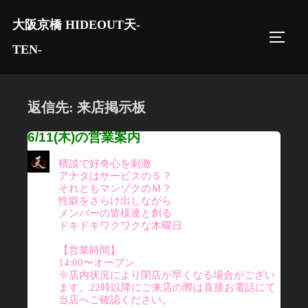
コ
大阪京橋 HIDEOUT天-
ン
サイド
テ
TEN-
ン
ツ
へ
返信先: 来店掲示板
ス
6/11(木)の営業案内
キ
ッ
猥談で好奇心を刺激
アナタはサービスのＳ？
プ
それともマンゾクのＭ？
性癖をさらけ出しながら
メンバーの皆様達と創る
ドキドキワクワクな木曜日
【営業時間】
14:00〜オープン
※店内状況により閉店が早くなる場合がござい
ます。22時以降にご来店の際は直接お電話にて
当店へご確認ください。