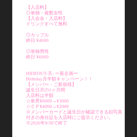
【入店料】
◎単独・複数女性
【入会金・入店料】
ドリンクすべて無料
◎カップル
終日 ¥4000
◎単独男性
終日 ¥6000
HIDEOUT-天- ー新企画ー
Birthday月半額キャンペーン！！
【メンバー・ご新規様】
誕生日月の1ヶ月間
入店料は半額
☆単男¥6000→¥3000
☆ＣＰ¥4000→¥2000
※メンバーカードと誕生日が確認できる顔写真
付きの身分証を入店時にご提示ください。
※2026年9/30で終了