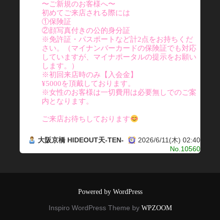
〜ご新規のお客様へ〜
初めてご来店される際には
①保険証
②顔写真付きの公的身分証
※免許証・パスポートなど計2点をお持ちくだ
さい。（マイナンバーカードの保険証でも対応
していますが、マイナポータルの提示をお願い
します。）
※初回来店時のみ【入会金】
¥5000を頂戴しております。
※女性のお客様は一切費用は必要無しでのご案
内となります。
ご来店お待ちしております
大阪京橋 HIDEOUT天-TEN-
2026/6/11(木) 02:40
No.10560
Powered by WordPress
Inspiro WordPress Theme by
WPZOOM