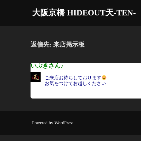
コ
大阪京橋 HIDEOUT天-TEN-
ン
テ
ン
ツ
返信先: 来店掲示板
へ
ス
いぶきさん♪
キ
ッ
ご来店お待ちしております
プ
お気をつけてお越しください
Powered by WordPress