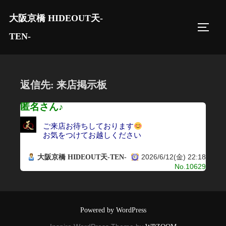
コ
大阪京橋 HIDEOUT天-
ン
サイド
テ
TEN-
ン
ツ
へ
返信先: 来店掲示板
ス
キ
匿名さん♪
ッ
ご来店お待ちしております
プ
お気をつけてお越しください
2026/6/12(金) 22:18
大阪京橋 HIDEOUT天-TEN-
No.10629
Powered by WordPress