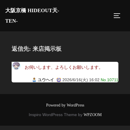
コ
大阪京橋 HIDEOUT天-
ン
サイド
テ
TEN-
ン
ツ
へ
返信先: 来店掲示板
ス
キ
お伺いします、よろしくお願いします。
ッ
プ
ユウヘイ
2026/6/16(火) 16:02
No.10711
Powered by WordPress
Inspiro WordPress Theme by
WPZOOM