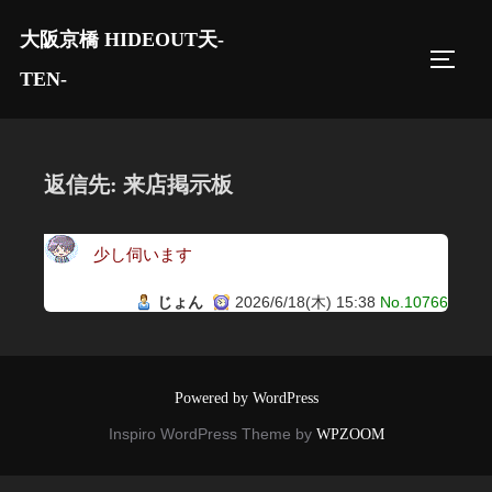
コ
大阪京橋 HIDEOUT天-
ン
サイド
テ
TEN-
ン
ツ
へ
返信先: 来店掲示板
ス
キ
少し伺います
ッ
プ
じょん
2026/6/18(木) 15:38
No.10766
Powered by WordPress
Inspiro WordPress Theme by
WPZOOM