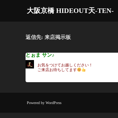
コ
大阪京橋 HIDEOUT天-TEN-
ン
テ
ン
ツ
返信先: 来店掲示板
へ
ス
とぉま サン♪
キ
ッ
お気をつけてお越しください！
プ
ご来店お待ちしてます
Powered by WordPress