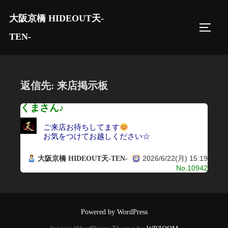
コ
大阪京橋 HIDEOUT天-
ン
サイド
テ
TEN-
ン
ツ
へ
返信先: 来店掲示板
ス
キ
くまさん♪
ッ
ご来店お待ちしてます
プ
お気をつけてお越しください☆
2026/6/22(月) 15:19
大阪京橋 HIDEOUT天-TEN-
No.10942
Powered by WordPress