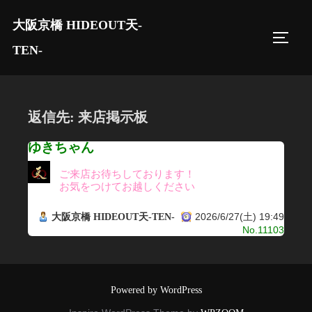
コ
大阪京橋 HIDEOUT天-
ン
サイド
テ
TEN-
ン
ツ
へ
返信先: 来店掲示板
ス
キ
ゆきちゃん
ッ
ご来店お待ちしております！
プ
お気をつけてお越しください
2026/6/27(土) 19:49
大阪京橋 HIDEOUT天-TEN-
No.11103
Powered by WordPress