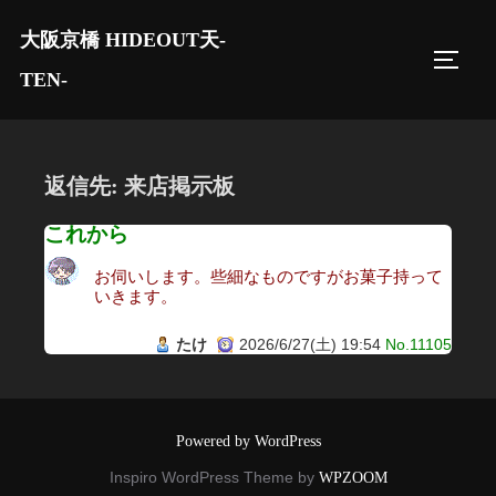
コ
大阪京橋 HIDEOUT天-
ン
サイド
テ
TEN-
ン
ツ
へ
返信先: 来店掲示板
ス
キ
これから
ッ
お伺いします。些細なものですがお菓子持って
プ
いきます。
たけ
2026/6/27(土) 19:54
No.11105
Powered by WordPress
Inspiro WordPress Theme by
WPZOOM