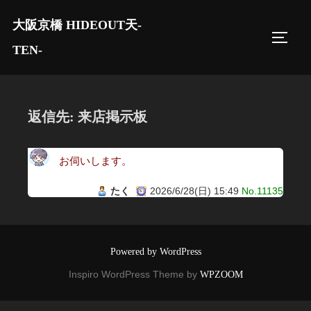
コ
大阪京橋 HIDEOUT天-
ン
サイド
テ
TEN-
ン
ツ
へ
返信先: 来店掲示板
ス
キ
お伺いします。
ッ
プ
たく
2026/6/28(日) 15:49
No.11135
Powered by WordPress
Inspiro WordPress Theme by
WPZOOM