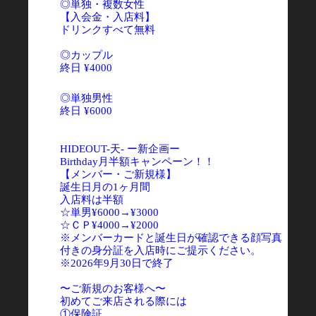
◎単独・複数女性
【入会金・入店料】
ドリンクすべて無料
◎カップル
終日 ¥4000
◎単独男性
終日 ¥6000
HIDEOUT-天- ー新企画ー
Birthday月半額キャンペーン！！
【メンバー・ご新規様】
誕生日月の1ヶ月間
入店料は半額
☆単男¥6000→¥3000
☆ＣＰ¥4000→¥2000
※メンバーカードと誕生日が確認できる顔写真
付きの身分証を入店時にご提示ください。
※2026年9月30日で終了
〜ご新規のお客様へ〜
初めてご来店される際には
①保険証