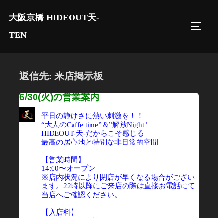
コ
大阪京橋 HIDEOUT天-
ン
サイド
テ
TEN-
ン
ツ
へ
返信先: 来店掲示板
ス
6/30(火)の営業案内
キ
ッ
平日の静けさに熱い刺激を！！
“大人のCaffe time”＆”解放Night”
プ
HIDEOUT-天-だからこそ感じる
最高の居心地と特別な非日常的空間
【営業時間】
14:00〜オープン
※店内状況により閉店が早くなる場合がござい
ます。22時以降にご来店の際は直接お電話にて
当店へご確認ください。
【入店料】