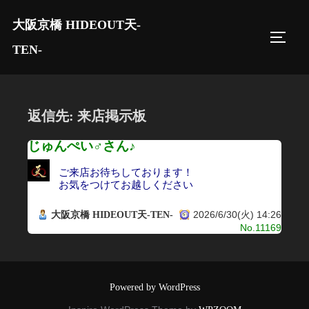
コ
大阪京橋 HIDEOUT天-
ン
サイド
テ
TEN-
ン
ツ
へ
返信先: 来店掲示板
ス
キ
じゅんぺい♂さん♪
ッ
ご来店お待ちしております！
プ
お気をつけてお越しください
2026/6/30(火) 14:26
大阪京橋 HIDEOUT天-TEN-
No.11169
Powered by WordPress