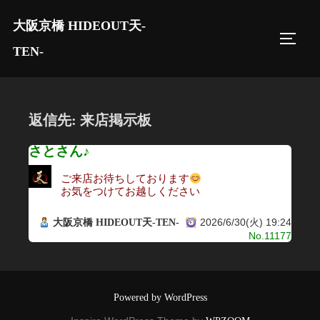
コ
大阪京橋 HIDEOUT天-
ン
サイド
テ
TEN-
ン
ツ
へ
返信先: 来店掲示板
ス
キ
さとさん♪
ッ
ご来店お待ちしております
プ
お気をつけてお越しください
2026/6/30(火) 19:24
大阪京橋 HIDEOUT天-TEN-
No.11177
Powered by WordPress