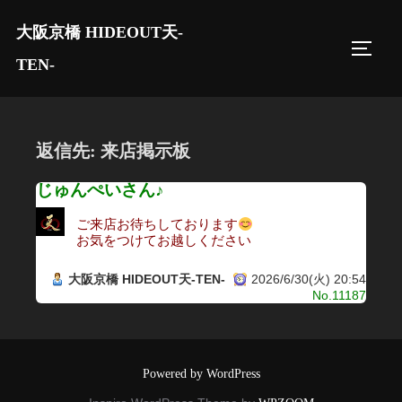
コ
大阪京橋 HIDEOUT天-
ン
サイド
テ
TEN-
ン
ツ
へ
返信先: 来店掲示板
ス
キ
じゅんぺいさん♪
ッ
ご来店お待ちしております
プ
お気をつけてお越しください
大阪京橋 HIDEOUT天-TEN-
2026/6/30(火) 20:54
No.11187
Powered by WordPress