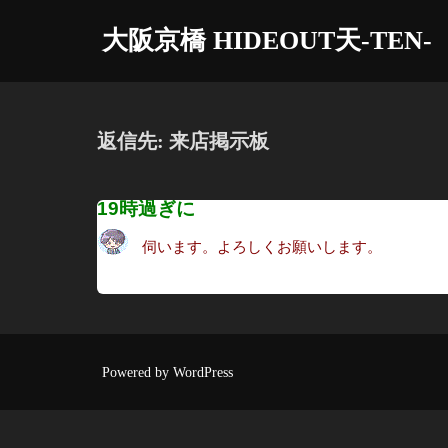
コ
大阪京橋 HIDEOUT天-TEN-
ン
テ
ン
ツ
返信先: 来店掲示板
へ
ス
19時過ぎに
キ
ッ
伺います。よろしくお願いします。
プ
Powered by WordPress