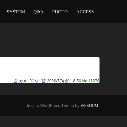
SYSTEM
Q&A
PHOTO
ACCESS
カメゴロウ
2026/7/3(金) 18:56
No.11276
Inspiro WordPress Theme by
WPZOOM