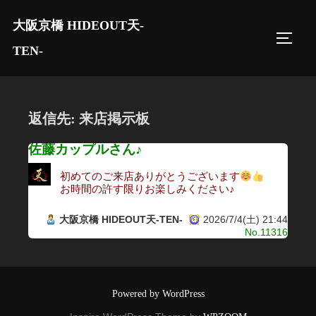
コ
大阪京橋 HIDEOUT天-
ン
サイド
テ
TEN-
ン
ツ
へ
返信先: 来店掲示板
ス
キ
佐藤カップルさん♪
ッ
初めてのご来店ありがとうございます
プ
お時間の許す限りお楽しみください♪
大阪京橋 HIDEOUT天-TEN-
2026/7/4(土) 21:44
No.11316
Powered by WordPress