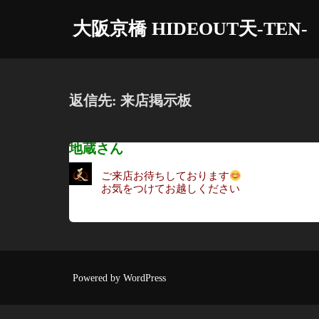
コ
大阪京橋 HIDEOUT天-TEN-
ン
テ
ン
ツ
返信先: 来店掲示板
へ
ス
地蔵さん
キ
ッ
ご来店お待ちしております
プ
お気をつけてお越しください
Powered by WordPress