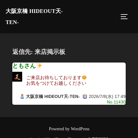
コ
大阪京橋 HIDEOUT天-
ン
サイド
テ
TEN-
ン
ツ
へ
返信先: 来店掲示板
ス
キ
ともさん
ッ
ご来店お待ちしております
プ
お気をつけてお越しください
大阪京橋 HIDEOUT天-TEN-
2026/7/8(水) 17:49
No.11430
Powered by WordPress