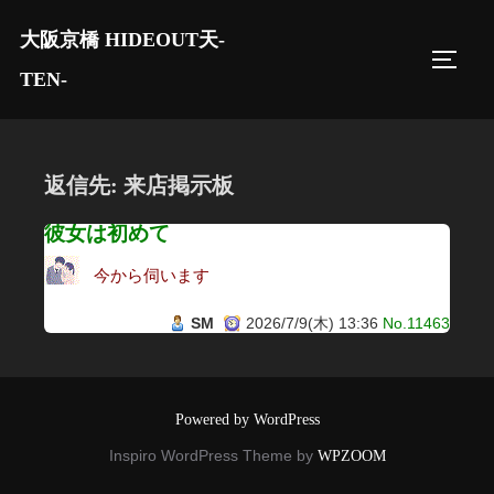
コ
大阪京橋 HIDEOUT天-
ン
サイド
テ
TEN-
ン
ツ
へ
返信先: 来店掲示板
ス
キ
彼女は初めて
ッ
今から伺います
プ
SM
2026/7/9(木) 13:36
No.11463
Powered by WordPress
Inspiro WordPress Theme by
WPZOOM