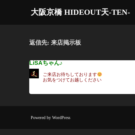
コ
大阪京橋 HIDEOUT天-TEN-
ン
テ
ン
ツ
返信先: 来店掲示板
へ
ス
LiSAちゃん♪
キ
ッ
ご来店お待ちしております
プ
お気をつけてお越しください
Powered by WordPress