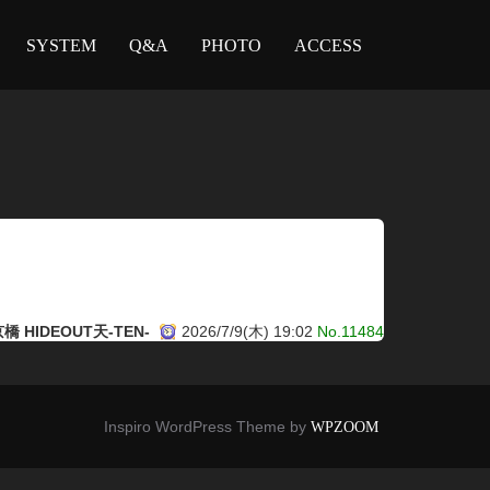
SYSTEM
Q&A
PHOTO
ACCESS
橋 HIDEOUT天-TEN-
2026/7/9(木) 19:02
No.11484
Inspiro WordPress Theme by
WPZOOM